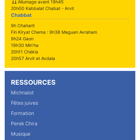
Allumage avant 19h45
20h00 Kabbalat Chabat - Arvit
Chabbat
9h Chaharit
Fin Kiryat Chema : 9h38 Maguen Avraham
9h24 Gaon
19h30 Min’ha
20h11 Chékia
20h57 Arvit et Avdala
RESSOURCES
Michnaïot
Fêtes juives
Formation
Perek Chira
Musique