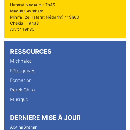
Hatarat Nédarim : 7h45
Maguen Avraham
Minh’a (2e Hatarat Nédarim) : 19h00
Chékia : 19h38
Arvit : 19h30
RESSOURCES
Michnaïot
Fêtes juives
Formation
Perek Chira
Musique
DERNIÈRE MISE À JOUR
Alot haShahar