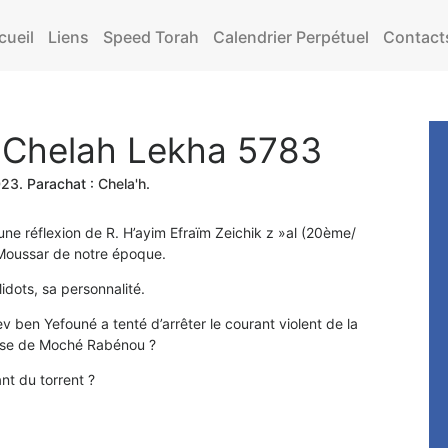
cueil
Liens
Speed Torah
Calendrier Perpétuel
Contact
– Chelah Lekha 5783
023
. Parachat :
Chela'h
.
e réflexion de R. H’ayim Efraïm Zeichik z »al (20ème/
Moussar de notre époque.
Midots, sa personnalité.
 ben Yefouné a tenté d’arrêter le courant violent de la
ense de Moché Rabénou ?
nt du torrent ?