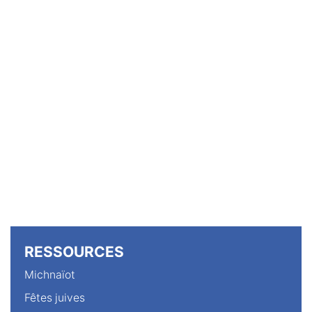
RESSOURCES
Michnaïot
Fêtes juives