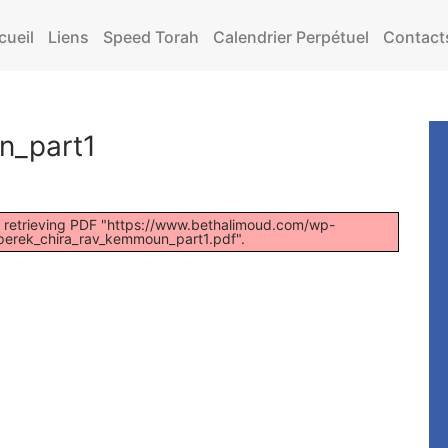
cueil
Liens
Speed Torah
Calendrier Perpétuel
Contact
n_part1
 retrieving PDF "https://www.bethalimoud.com/wp-
perek_chira_rav_kemmoun_part1.pdf".